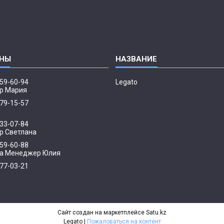
959-60-94
Legato
р Мария
379-15-57
033-07-84
 Светлана
959-60-88
а Менеджер Юлия
077-03-21
р
Сайт создан на маркетплейсе
Satu.kz
Legato |
Пожаловаться на контент