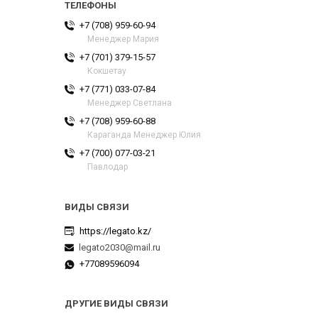
+7 (708) 959-60-94
Менеджер Мария
+7 (701) 379-15-57
Кокшетау
+7 (771) 033-07-84
Менеджер Светлана
+7 (708) 959-60-88
Караганда Менеджер Юлия
+7 (700) 077-03-21
Павлодар
https://legato.kz/
legato2030@mail.ru
+77089596094
ДРУГИЕ ВИДЫ СВЯЗИ