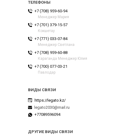
+7 (708) 959-60-94
Менеджер Мария
+7 (701) 379-15-57
Кокшетау
+7 (771) 033-07-84
Менеджер Светлана
+7 (708) 959-60-88
Караганда Менеджер Юлия
+7 (700) 077-03-21
Павлодар
https://legato.kz/
legato2030@mail.ru
+77089596094
ДРУГИЕ ВИДЫ СВЯЗИ