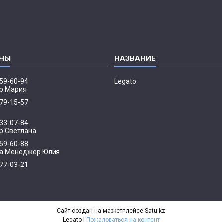
959-60-94
Legato
р Мария
379-15-57
033-07-84
 Светлана
959-60-88
а Менеджер Юлия
077-03-21
р
Сайт создан на маркетплейсе
Satu.kz
Legato |
Пожаловаться на контент