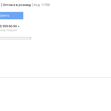
Оптом и в розницу
Код:
11703
Купить
8) 959-60-94
жер Мария
)