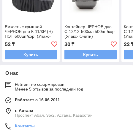
Емкость с крышкой
Контейнер ЧЕРНОЕ дно
Кон
ЧЕРНОЕ дно К-11/КР (Н)
С-12/12-500мл 500шт/кор.
С-12
ПЭТ 600шт/кор. (Упакс-
(Упакс-Юнити)
(Упа
Юнити)
52
30
22
₸
₸
Купить
Купить
О нас
Рейтинг не сформирован
Менее 5 отзывов за последний год
Работает с 16.06.2011
г. Астана
​Проспект Абая, 95/2, Астана, Казахстан
Контакты