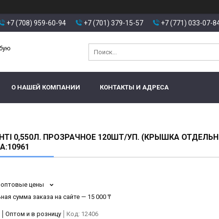
+7 (708) 959-60-94
+7 (701) 379-15-57
+7 (771) 033-07-8
юбую
О НАШЕЙ КОМПАНИИ
КОНТАКТЫ И АДРЕСА
HTI 0,550Л. ПРОЗРАЧНОЕ 120ШТ/УП. (КРЫШКА ОТДЕЛЬН
:10961
 оптовые цены
ая сумма заказа на сайте — 15 000 ₸
Оптом и в розницу
Код:
12406