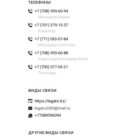
+7 (708) 959-60-94
Менеджер Мария
+7 (701) 379-15-57
Кокшетау
+7 (771) 033-07-84
Менеджер Светлана
+7 (708) 959-60-88
Караганда Менеджер Юлия
+7 (700) 077-03-21
Павлодар
https://legato.kz/
legato2030@mail.ru
+77089596094
ДРУГИЕ ВИДЫ СВЯЗИ