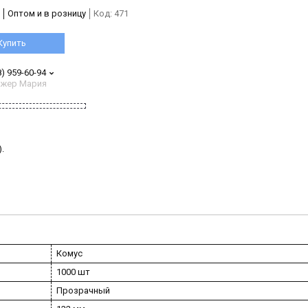
Оптом и в розницу
Код:
471
Купить
8) 959-60-94
жер Мария
.
Комус
1000 шт
Прозрачный