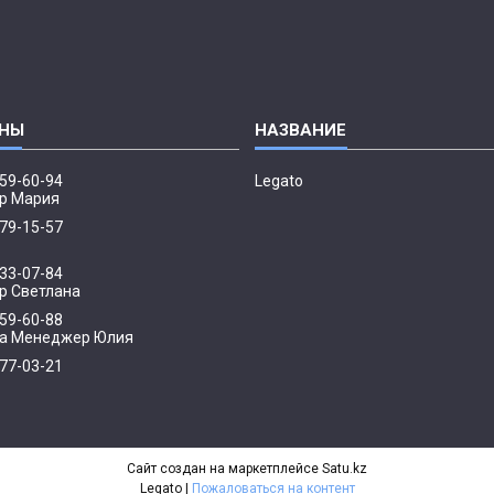
959-60-94
Legato
р Мария
379-15-57
033-07-84
 Светлана
959-60-88
а Менеджер Юлия
077-03-21
р
Сайт создан на маркетплейсе
Satu.kz
Legato |
Пожаловаться на контент