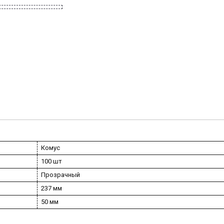
Комус
100 шт
Прозрачный
237 мм
50 мм