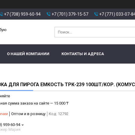
+7 (708) 959-60-94
+7 (701) 379-15-57
+7 (771) 033-07-8
юбую
О НАШЕЙ КОМПАНИИ
КОНТАКТЫ И АДРЕСА
КА ДЛЯ ПИРОГА ЕМКОСТЬ ТРК-239 100ШТ/КОР. (КОМУС
няйте
ая сумма заказа на сайте — 15 000 ₸
ичии
Оптом и в розницу
Код:
12792
8) 959-60-94
жер Мария