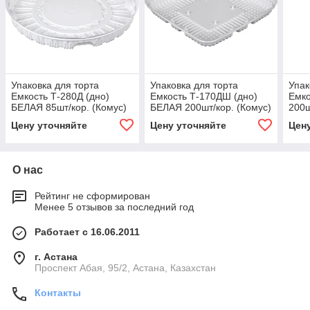
Упаковка для торта
Упаковка для торта
Упак
Емкость Т-280Д (дно)
Емкость Т-170ДШ (дно)
Емко
БЕЛАЯ 85шт/кор. (Комус)
БЕЛАЯ 200шт/кор. (Комус)
200ш
Цену уточняйте
Цену уточняйте
Цен
О нас
Рейтинг не сформирован
Менее 5 отзывов за последний год
Работает с 16.06.2011
г. Астана
​Проспект Абая, 95/2, Астана, Казахстан
Контакты