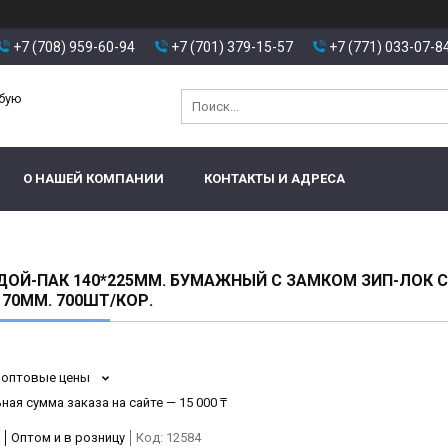
+7 (708) 959-60-94
+7 (701) 379-15-57
+7 (771) 033-07-8
юбую
О НАШЕЙ КОМПАНИИ
КОНТАКТЫ И АДРЕСА
ДОЙ-ПАК 140*225ММ. БУМАЖНЫЙ С ЗАМКОМ ЗИП-ЛОК С
70ММ. 700ШТ/КОР.
 оптовые цены
ая сумма заказа на сайте — 15 000 ₸
Оптом и в розницу
Код:
12584