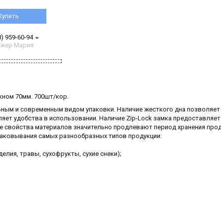
Купить
8) 959-60-94
жер Мария
окном 70мм. 700шт/кор.
ьным и современным видом упаковки. Наличие жесткого дна позволяет
ляет удобства в использовании. Наличие Zip-Lock замка предоставляет
е свойства материалов значительно продлевают период хранения прод
паковывания самых разнообразных типов продукции:
делия, травы, сухофрукты, сухие снеки);