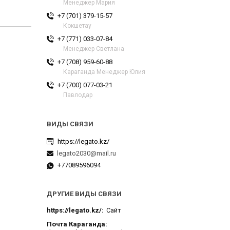
Менеджер Мария
+7 (701) 379-15-57
Кокшетау
+7 (771) 033-07-84
Менеджер Светлана
+7 (708) 959-60-88
Караганда Менеджер Юлия
+7 (700) 077-03-21
Павлодар
https://legato.kz/
legato2030@mail.ru
+77089596094
ДРУГИЕ ВИДЫ СВЯЗИ
https://legato.kz/
Сайт
Почта Караганда