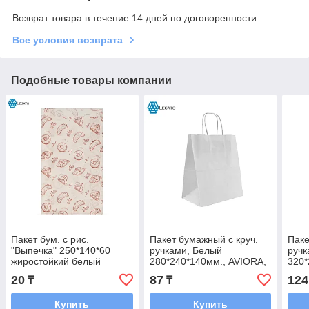
Возврат товара в течение 14 дней по договоренности
Все условия возврата
Подобные товары компании
Пакет бум. с рис.
Пакет бумажный с круч.
Паке
"Выпечка" 250*140*60
ручками, Белый
ручк
жиростойкий белый
280*240*140мм., AVIORA,
320*
100шт/упак. 2500шт/кор.
300шт/кор.
250ш
20
87
124
₸
₸
Купить
Купить