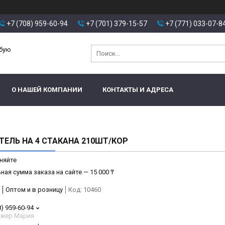
+7 (708) 959-60-94
+7 (701) 379-15-57
+7 (771) 033-07-8
юбую
О НАШЕЙ КОМПАНИИ
КОНТАКТЫ И АДРЕСА
ЕЛЬ НА 4 СТАКАНА 210ШТ/КОР
няйте
ая сумма заказа на сайте — 15 000 ₸
Оптом и в розницу
Код:
10460
8) 959-60-94
жер Мария