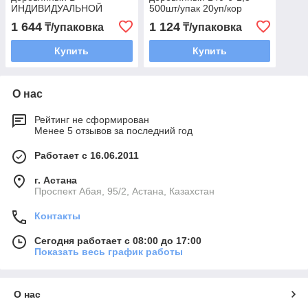
ИНДИВИДУАЛЬНОЙ
500шт/упак 20уп/кор
БУМАЖНОЙ
1 644
1 124
₸/упаковка
₸/упаковка
упаковке180*6*1,3 250шт/
упак 20уп/кор
Купить
Купить
О нас
Рейтинг не сформирован
Менее 5 отзывов за последний год
Работает с 16.06.2011
г. Астана
​Проспект Абая, 95/2, Астана, Казахстан
Контакты
Сегодня работает с 08:00 до 17:00
Показать весь график работы
О нас