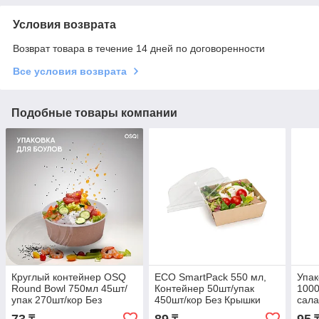
Условия возврата
Возврат товара в течение 14 дней по договоренности
Все условия возврата
Подобные товары компании
Круглый контейнер OSQ
ECO SmartPack 550 мл,
Упак
Round Bowl 750мл 45шт/
Контейнер 50шт/упак
1000
упак 270шт/кор Без
450шт/кор Без Крышки
сала
Крышки
кры