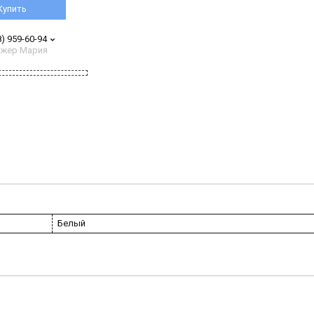
Купить
8) 959-60-94
жер Мария
Белый