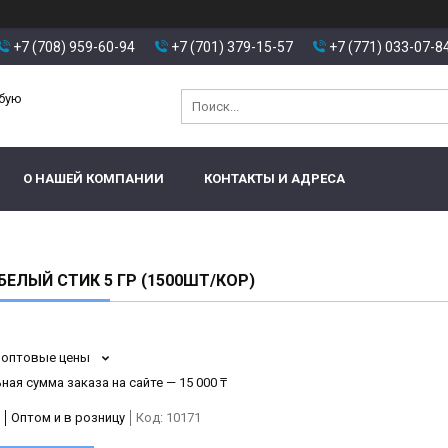
+7 (708) 959-60-94
+7 (701) 379-15-57
+7 (771) 033-07-8
юбую
О НАШЕЙ КОМПАНИИ
КОНТАКТЫ И АДРЕСА
БЕЛЫЙ СТИК 5 ГР (1500ШТ/КОР)
 оптовые цены
ая сумма заказа на сайте — 15 000 ₸
Оптом и в розницу
Код:
10171