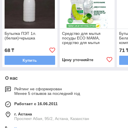
Бутылка ПЭТ 1л.
Средство для мытья
Буты
(белая)+крышка
посуды ECO MAMA,
Бела
средство для мытья
комп
овощей и фруктов эко, с
68
71
₸
коллоидным серебром,
500 мл
Цену уточняйте
Купить
О нас
Рейтинг не сформирован
Менее 5 отзывов за последний год
Работает с 16.06.2011
г. Астана
​Проспект Абая, 95/2, Астана, Казахстан