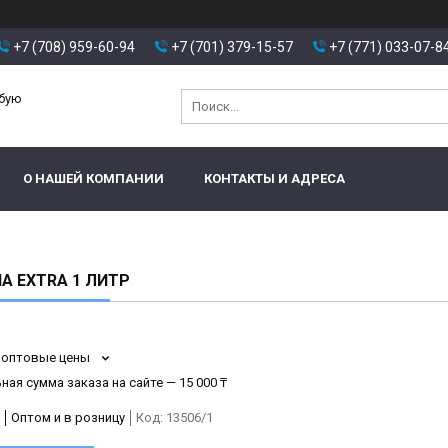
+7 (708) 959-60-94
+7 (701) 379-15-57
+7 (771) 033-07-8
юбую
О НАШЕЙ КОМПАНИИ
КОНТАКТЫ И АДРЕСА
А EXTRA 1 ЛИТР
 оптовые цены
ая сумма заказа на сайте — 15 000 ₸
Оптом и в розницу
Код:
13506/1