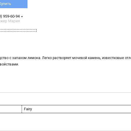
Купить
8) 959-60-94
жер Мария
во с запахом лимона. Легко растворяет мочевой камень, известковые отл
войствами.
Fairy