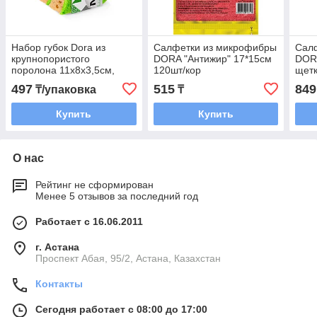
Набор губок Dora из
Салфетки из микрофибры
Сал
крупнопористого
DORA "Антижир" 17*15см
DOR
поролона 11х8х3,5см,
120шт/кор
щетк
2шт/упак (100)
497
515
849
₸/упаковка
₸
Купить
Купить
О нас
Рейтинг не сформирован
Менее 5 отзывов за последний год
Работает с 16.06.2011
г. Астана
​Проспект Абая, 95/2, Астана, Казахстан
Контакты
Сегодня работает с 08:00 до 17:00