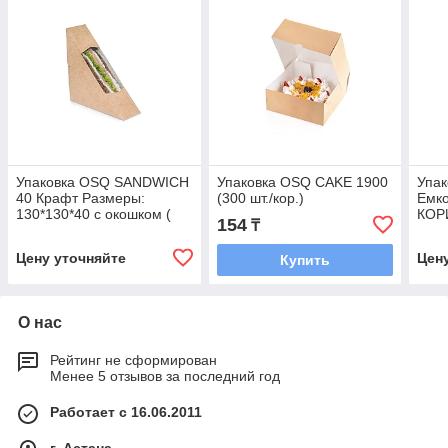
Упаковка OSQ SANDWICH
Упаковка OSQ CAKE 1900
Упак
40 Крафт Размеры:
(300 шт./кор.)
Емко
130*130*40 с окошком (
КОР
154
₸
600 шт./кор.)
(Ком
Цену уточняйте
Цен
Купить
О нас
Рейтинг не сформирован
Менее 5 отзывов за последний год
Работает с 16.06.2011