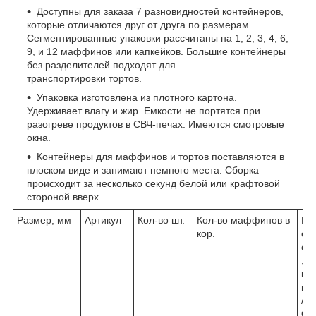
Доступны для заказа 7 разновидностей контейнеров,
которые отличаются друг от друга по размерам.
Сегментированные упаковки рассчитаны на 1, 2, 3, 4, 6,
9, и 12 маффинов или капкейков. Большие контейнеры
без разделителей подходят для
транспортировки тортов.
Упаковка изготовлена из плотного картона.
Удерживает влагу и жир. Емкости не портятся при
разогреве продуктов в СВЧ-печах. Имеются смотровые
окна.
Контейнеры для маффинов и тортов поставляются в
плоском виде и занимают немного места. Сборка
происходит за несколько секунд белой или крафтовой
стороной вверх.
Размер, мм
Артикул
Кол-во шт.
Кол-во маффинов в
В
кор.
е
с
,
к
г
/
О