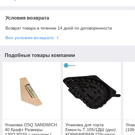
Условия возврата
Возврат товара в течение 14 дней по договоренности
Все условия возврата
Подобные товары компании
Упаковка OSQ SANDWICH
Упаковка для торта
Упа
40 Крафт Размеры:
Емкость Т-105/1ДШ (дно)
(100
130*130*40 с окошком (
КОРИЧНЕВАЯ 270шт/кор.