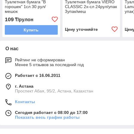
Туалетная бумага "В
Туалетная бумага VIERO
Туал
горошек" 1сл 30 рул/
CLASSIC 2х-сл 24рул/упак
Lama
мешок
3упак/меш
упак
109
₸/рулон
Цену уточняйте
Цен
Купить
О нас
Рейтинг не сформирован
Менее 5 отзывов за последний год
Работает с 16.06.2011
г. Астана
​Проспект Абая, 95/2, Астана, Казахстан
Контакты
Сегодня работает с 08:00 до 17:00
Показать весь график работы