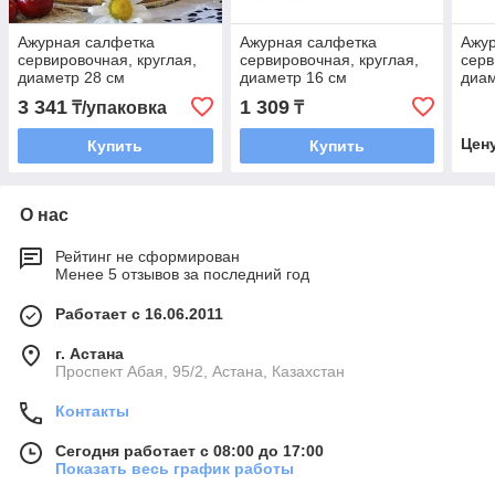
Ажурная салфетка
Ажурная салфетка
Ажу
сервировочная, круглая,
сервировочная, круглая,
серв
диаметр 28 см
диаметр 16 см
диам
3 341
1 309
₸/упаковка
₸
Цен
Купить
Купить
О нас
Рейтинг не сформирован
Менее 5 отзывов за последний год
Работает с 16.06.2011
г. Астана
​Проспект Абая, 95/2, Астана, Казахстан
Контакты
Сегодня работает с 08:00 до 17:00
Показать весь график работы