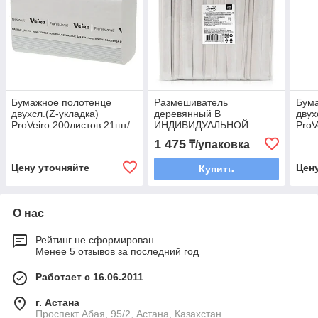
Бумажное полотенце
Размешиватель
Бум
двухсл.(Z-укладка)
деревянный В
двух
ProVeiro 200листов 21шт/
ИНДИВИДУАЛЬНОЙ
ProV
кор
БУМАЖНОЙ
150л
1 475
₸/упаковка
упаковке140*6*1,3 250шт/
упак 20уп/кор
Цену уточняйте
Цен
Купить
О нас
Рейтинг не сформирован
Менее 5 отзывов за последний год
Работает с 16.06.2011
г. Астана
​Проспект Абая, 95/2, Астана, Казахстан