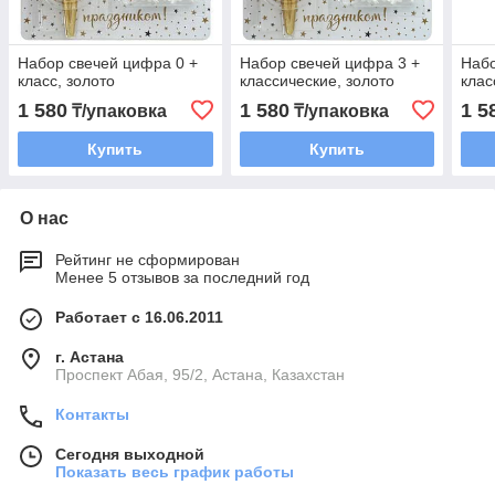
Набор свечей цифра 0 +
Набор свечей цифра 3 +
Набо
класс, золото
классические, золото
клас
1 580
1 580
1 5
₸/упаковка
₸/упаковка
Купить
Купить
О нас
Рейтинг не сформирован
Менее 5 отзывов за последний год
Работает с 16.06.2011
г. Астана
​Проспект Абая, 95/2, Астана, Казахстан
Контакты
Сегодня выходной
Показать весь график работы