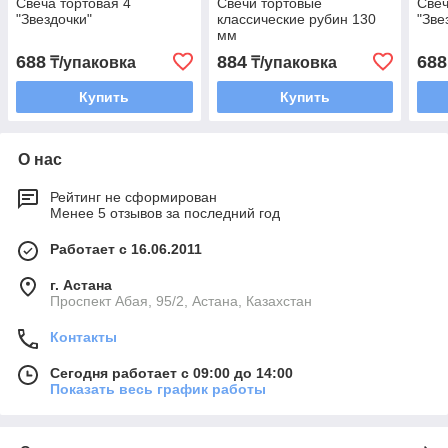
Свеча тортовая 4
Свечи тортовые
Свеч
"Звездочки"
классические рубин 130
"Зве
мм
688
884
688
₸/упаковка
₸/упаковка
Купить
Купить
О нас
Рейтинг не сформирован
Менее 5 отзывов за последний год
Работает с 16.06.2011
г. Астана
​Проспект Абая, 95/2, Астана, Казахстан
Контакты
Сегодня работает с 09:00 до 14:00
Показать весь график работы