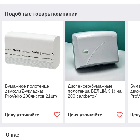
Подобные товары компании
Бумажное полотенце
Диспенсер/бумажные
Бум
двухсл.(Z-укладка)
полотенца БЕЛЫЙ/К 1( на
двух
ProVeiro 200листов 21шт/
200 салфеток)
ProV
кор
150л
Цену уточняйте
Цену уточняйте
Цен
О нас