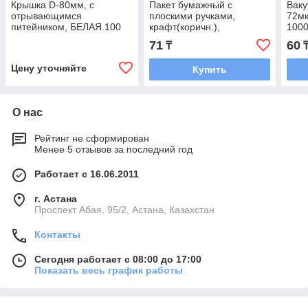
Крышка D-80мм, с
Пакет бумажный с
Ваку
отрывающимся
плоскими ручками,
72мк
питейником, БЕЛАЯ.100
крафт(коричн.),
1000
шт/уп.1000шт/кор.
280*150*320мм., AVIORA,
71
60
₸
250шт/кор.
Цену уточняйте
Купить
О нас
Рейтинг не сформирован
Менее 5 отзывов за последний год
Работает с 16.06.2011
г. Астана
​Проспект Абая, 95/2, Астана, Казахстан
Контакты
Сегодня работает с 08:00 до 17:00
Показать весь график работы