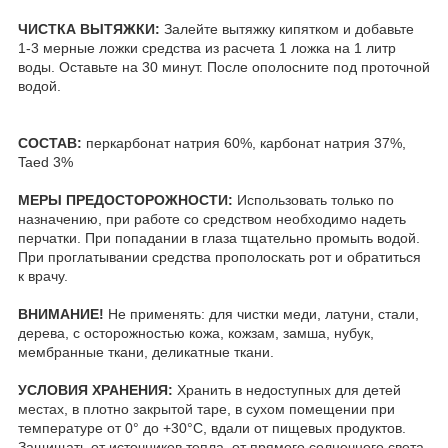
ЧИСТКА ВЫТЯЖКИ:
Залейте вытяжку кипятком и добавьте
1-3 мерные ложки средства из расчета 1 ложка на 1 литр
воды. Оставьте на 30 минут. После ополосните под проточной
водой.
СОСТАВ:
перкарбонат натрия 60%, карбонат натрия 37%,
Taed 3%
МЕРЫ ПРЕДОСТОРОЖНОСТИ:
Использовать только по
назначению, при работе со средством необходимо надеть
перчатки. При попадании в глаза тщательно промыть водой.
При проглатывании средства прополоскать рот и обратиться
к врачу.
ВНИМАНИЕ!
Не применять: для чистки меди, латуни, стали,
дерева, с осторожностью кожа, кожзам, замша, нубук,
мембранные ткани, деликатные ткани.
УСЛОВИЯ ХРАНЕНИЯ:
Хранить в недоступных для детей
местах, в плотно закрытой таре, в сухом помещении при
температуре от 0° до +30°С, вдали от пищевых продуктов.
Защищать от источников тепла, от прямого солнечного света.