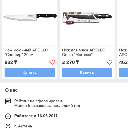
Нож кухонный APOLLO
Нож для мяса APOLLO
Нож
"Сапфир" 20см.
Genio "Morocco"
APO
932
3 270
463
₸
₸
Купить
Купить
О нас
Рейтинг не сформирован
Менее 5 отзывов за последний год
Работает с 16.06.2011
г. Астана