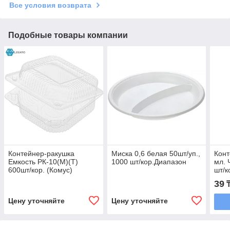
Все условия возврата
Подобные товары компании
Контейнер-ракушка
Миска 0,6 белая 50шт/уп.,
Конт
Емкость РК-10(М)(Т)
1000 шт/кор.Диапазон
мл. 
600шт/кор. (Комус)
шт/к
39
Цену уточняйте
Цену уточняйте