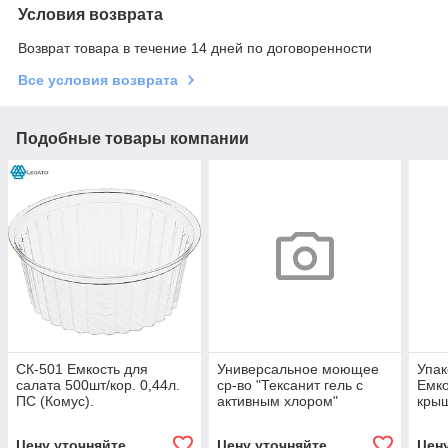
Условия возврата
Возврат товара в течение 14 дней по договоренности
Все условия возврата
Подобные товары компании
СК-501 Емкость для
Универсальное моющее
Упак
салата 500шт/кор. 0,44л.
ср-во "Тексанит гель с
Емко
ПС (Комус).
активным хлором"
крыш
5л(аналог доместос) 1шт/
(Ком
кор
Цену уточняйте
Цену уточняйте
Цен