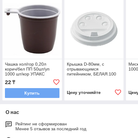
Чашка хол/гор 0,20л
Крышка D-80мм, с
Миск
корич/бел ПП 50шт/уп
отрывающимся
1000
1000 шт/кор УПАКС
питейником, БЕЛАЯ.100
шт/уп.1000шт/кор.
22
₸
Цену уточняйте
Цен
Купить
О нас
Рейтинг не сформирован
Менее 5 отзывов за последний год