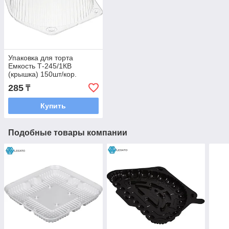
Упаковка для торта
Емкость Т-245/1КВ
(крышка) 150шт/кор.
(Комус)
285
₸
Купить
Подобные товары компании