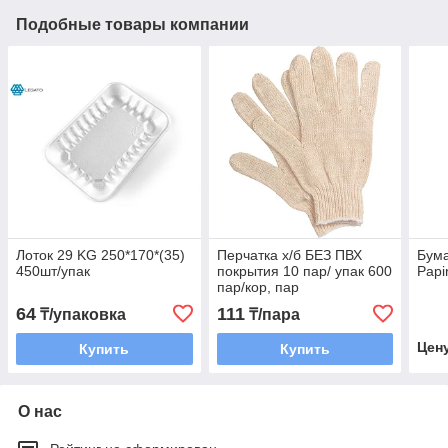
Подобные товары компании
Лоток 29 KG 250*170*(35)
Перчатка х/б БЕЗ ПВХ
Бум
450шт/упак
покрытия 10 пар/ упак 600
Papi
пар/кор, пар
64
111
₸/упаковка
₸/пара
Цен
Купить
Купить
О нас