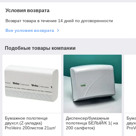
Условия возврата
Возврат товара в течение 14 дней по договоренности
Все условия возврата
Подобные товары компании
Бумажное полотенце
Диспенсер/бумажные
Бум
двухсл.(Z-укладка)
полотенца БЕЛЫЙ/К 1( на
двух
ProVeiro 200листов 21шт/
200 салфеток)
ProV
кор
150л