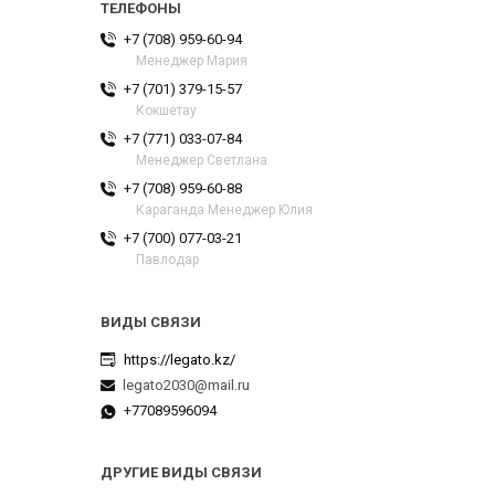
+7 (708) 959-60-94
Менеджер Мария
+7 (701) 379-15-57
Кокшетау
+7 (771) 033-07-84
Менеджер Светлана
+7 (708) 959-60-88
Караганда Менеджер Юлия
+7 (700) 077-03-21
Павлодар
https://legato.kz/
legato2030@mail.ru
+77089596094
ДРУГИЕ ВИДЫ СВЯЗИ