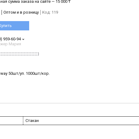
ая сумма заказа на сайте — 15 000 ₸
Оптом и в розницу
Код:
119
Купить
8) 959-60-94
жер Мария
away 50шт/уп. 1000шт/кор.
Стакан