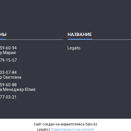
959-60-94
Legato
р Мария
379-15-57
033-07-84
 Светлана
959-60-88
а Менеджер Юлия
077-03-21
р
Сайт создан на маркетплейсе
Satu.kz
Legato |
Пожаловаться на контент