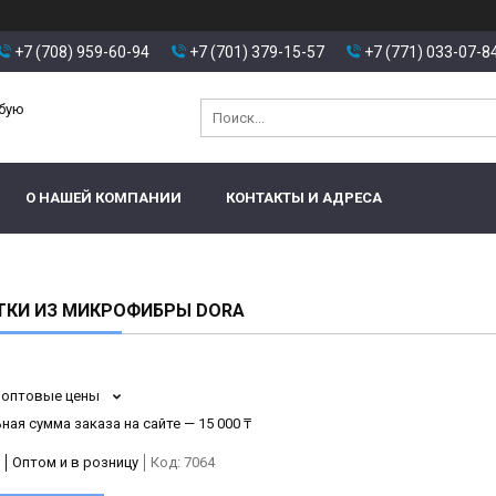
+7 (708) 959-60-94
+7 (701) 379-15-57
+7 (771) 033-07-8
юбую
О НАШЕЙ КОМПАНИИ
КОНТАКТЫ И АДРЕСА
ТКИ ИЗ МИКРОФИБРЫ DORA
 оптовые цены
ая сумма заказа на сайте — 15 000 ₸
Оптом и в розницу
Код:
7064