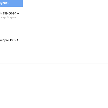
Купить
8) 959-60-94
жер Мария
офибры DORA