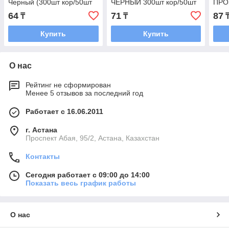
Черный (300шт кор/50шт
ЧЕРНЫЙ 300шт кор/50шт
ПРО
уп) ПолиЭр (шт.)
уп
кор/
64
71
87
₸
₸
₸
Купить
Купить
О нас
Рейтинг не сформирован
Менее 5 отзывов за последний год
Работает с 16.06.2011
г. Астана
​Проспект Абая, 95/2, Астана, Казахстан
Контакты
Сегодня работает с 09:00 до 14:00
Показать весь график работы
О нас