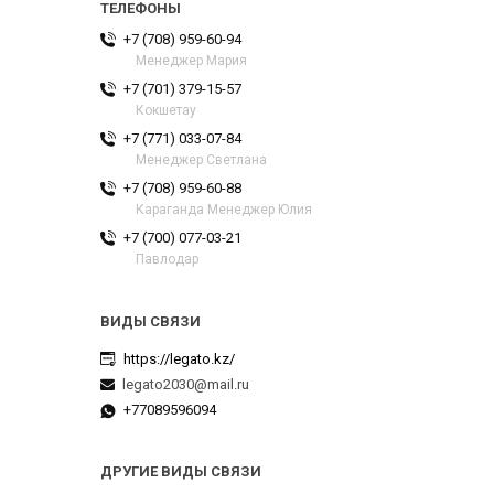
+7 (708) 959-60-94
Менеджер Мария
+7 (701) 379-15-57
Кокшетау
+7 (771) 033-07-84
Менеджер Светлана
+7 (708) 959-60-88
Караганда Менеджер Юлия
+7 (700) 077-03-21
Павлодар
https://legato.kz/
legato2030@mail.ru
+77089596094
ДРУГИЕ ВИДЫ СВЯЗИ