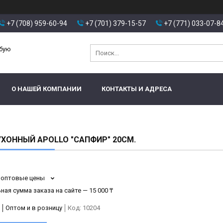
+7 (708) 959-60-94
+7 (701) 379-15-57
+7 (771) 033-07-8
юбую
О НАШЕЙ КОМПАНИИ
КОНТАКТЫ И АДРЕСА
ХОННЫЙ APOLLO "САПФИР" 20СМ.
 оптовые цены
ая сумма заказа на сайте — 15 000 ₸
Оптом и в розницу
Код:
10204