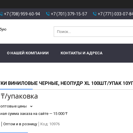
+7 (708) 959-60-94
+7 (701) 379-15-57
+7 (771) 033-07-8
юбую
О НАШЕЙ КОМПАНИИ
КОНТАКТЫ И АДРЕСА
КИ ВИНИЛОВЫЕ ЧЕРНЫЕ, НЕОПУДР XL 100ШТ/УПАК 10У
 ₸/упаковка
 оптовые цены
ая сумма заказа на сайте — 15 000 ₸
Оптом и в розницу
Код:
10976