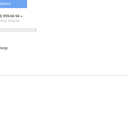
Купить
8) 959-60-94
жер Мария
/кор