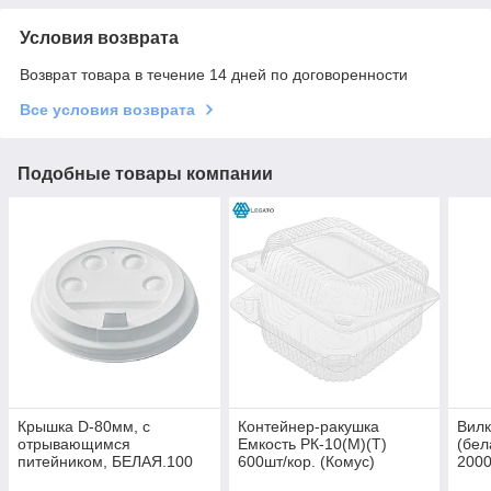
Условия возврата
Возврат товара в течение 14 дней по договоренности
Все условия возврата
Подобные товары компании
Крышка D-80мм, с
Контейнер-ракушка
Вилк
отрывающимся
Емкость РК-10(М)(Т)
(бел
питейником, БЕЛАЯ.100
600шт/кор. (Комус)
2000
шт/уп.1000шт/кор.