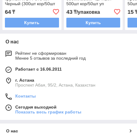
Черный (300шт кор/50шт
500шт кор/50шт уп
50шт
уп) ПолиЭр (шт.)
64
43
15
₸
₸/упаковка
Купить
Купить
О нас
Рейтинг не сформирован
Менее 5 отзывов за последний год
Работает с 16.06.2011
г. Астана
​Проспект Абая, 95/2, Астана, Казахстан
Контакты
Сегодня выходной
Показать весь график работы
О нас