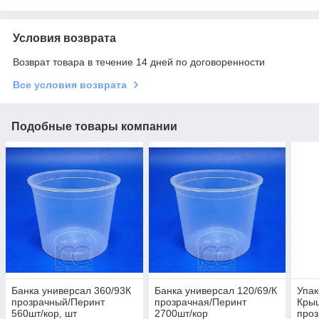
Условия возврата
Возврат товара в течение 14 дней по договоренности
Все условия возврата
Подобные товары компании
Банка универсал 360/93К
Банка универсал 120/69/К
Упак
прозрачный/Перинт
прозрачная/Перинт
Крыш
560шт/кор, шт
2700шт/кор
проз