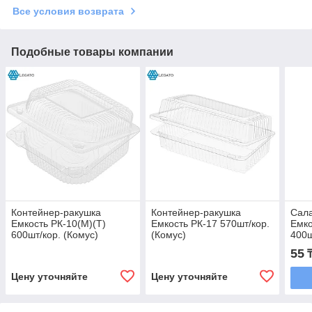
Все условия возврата
Подобные товары компании
Контейнер-ракушка
Контейнер-ракушка
Сала
Емкость РК-10(М)(Т)
Емкость РК-17 570шт/кор.
Емко
600шт/кор. (Комус)
(Комус)
400ш
55
Цену уточняйте
Цену уточняйте