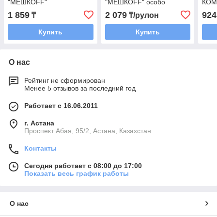
"МЕШКОFF"
"МЕШКОFF" особо
КОМ
особопрочный
прочный
20ру
1 859
2 079
924
₸
₸/рулон
Купить
Купить
О нас
Рейтинг не сформирован
Менее 5 отзывов за последний год
Работает с 16.06.2011
г. Астана
​Проспект Абая, 95/2, Астана, Казахстан
Контакты
Сегодня работает с 08:00 до 17:00
Показать весь график работы
О нас