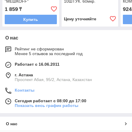
"МЕШКОFF"
10ШТУК. 60мкр.
КОМ
особопрочный
20ру
1 859
924
₸
Цену уточняйте
Купить
О нас
Рейтинг не сформирован
Менее 5 отзывов за последний год
Работает с 16.06.2011
г. Астана
​Проспект Абая, 95/2, Астана, Казахстан
Контакты
Сегодня работает с 08:00 до 17:00
Показать весь график работы
О нас