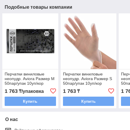
Подобные товары компании
Перчатки виниловые
Перчатки виниловые
Перч
неопудр. Aviora Размер М
неопудр. Aviora Размер S
неоп
50пар/упак 10уп/кор
50пар/упак 10уп/кор
50па
1 763
1 763
1 7
₸/упаковка
₸
Купить
Купить
О нас