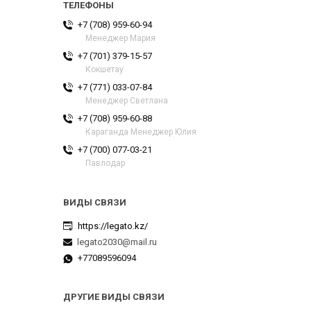
+7 (708) 959-60-94
Менеджер Мария
+7 (701) 379-15-57
Кокшетау
+7 (771) 033-07-84
Менеджер Светлана
+7 (708) 959-60-88
Караганда Менеджер Юлия
+7 (700) 077-03-21
Павлодар
https://legato.kz/
legato2030@mail.ru
+77089596094
ДРУГИЕ ВИДЫ СВЯЗИ