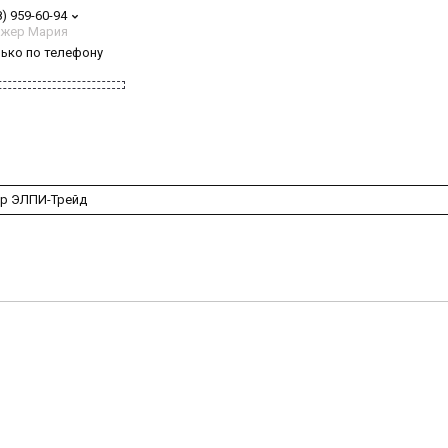
8) 959-60-94
жер Мария
лько по телефону
 ЭЛПИ-Трейд