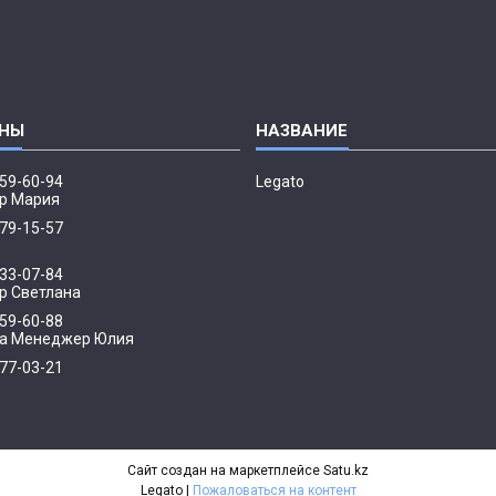
959-60-94
Legato
р Мария
379-15-57
033-07-84
 Светлана
959-60-88
а Менеджер Юлия
077-03-21
р
Сайт создан на маркетплейсе
Satu.kz
Legato |
Пожаловаться на контент