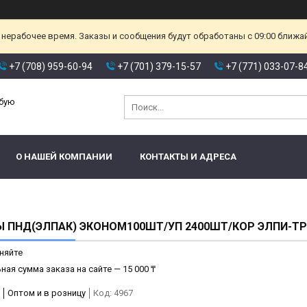
 нерабочее время. Заказы и сообщения будут обработаны с 09:00 ближа
+7 (708) 959-60-94
+7 (701) 379-15-57
+7 (771) 033-07-8
юбую
О НАШЕЙ КОМПАНИИ
КОНТАКТЫ И АДРЕСА
 ПНД(ЭЛПАК) ЭКОНОМ100ШТ/УП 2400ШТ/КОР ЭЛПИ-Т
няйте
ая сумма заказа на сайте — 15 000 ₸
Оптом и в розницу
Код:
4967