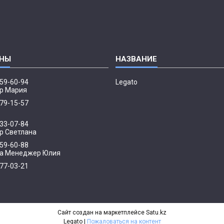
959-60-94
Legato
р Мария
379-15-57
033-07-84
 Светлана
959-60-88
а Менеджер Юлия
077-03-21
р
Сайт создан на маркетплейсе
Satu.kz
Legato |
Пожаловаться на контент