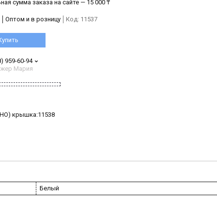
ая сумма заказа на сайте — 15 000 ₸
Оптом и в розницу
Код:
11537
Купить
8) 959-60-94
жер Мария
ЬНО) крышка:11538
Белый