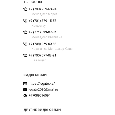
+7 (708) 959-60-94
Менеджер Мария
+7 (701) 379-15-57
Кокшетау
+7 (771) 033-07-84
Менеджер Светлана
+7 (708) 959-60-88
Караганда Менеджер Юлия
+7 (700) 077-03-21
Павлодар
https://legato.kz/
legato2030@mail.ru
+77089596094
ДРУГИЕ ВИДЫ СВЯЗИ