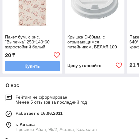
Пакет бум. с рис.
Крышка D-80мм, с
Пак
"Выпечка" 250*140*60
отрывающимся
640*
жиростойкий белый
питейником, БЕЛАЯ.100
краф
100шт/упак. 2500шт/кор.
шт/уп.1000шт/кор.
фран
20
₸
упак
21
Цену уточняйте
Купить
О нас
Рейтинг не сформирован
Менее 5 отзывов за последний год
Работает с 16.06.2011
г. Астана
​Проспект Абая, 95/2, Астана, Казахстан