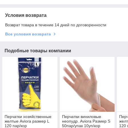
Условия возврата
Возврат товара в течение 14 дней по договоренности
Все условия возврата
Подобные товары компании
Перчатки хозяйственные
Перчатки виниловые
Перч
желтые Aviora размер L
неопудр. Aviora Размер S
желт
120 пар/кор
50пар/упак 10уп/кор
120 